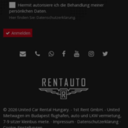
Hiermit autorisiere ich die Behandlung meiner
persönlichen Daten.
-
Hier finden Sie:
Datenschutzerklärung
.
Anmelden
-
-







-
© 2026 United Car Rental Hungary. - 1st Rent GmbH. - United
Mietwagen im Budapest flughafen, auto und LKW vermietung,
7-9 sitzer kleinbus miete.
Impressum
Datenschutzerklärung
Cookie-Einstellungen