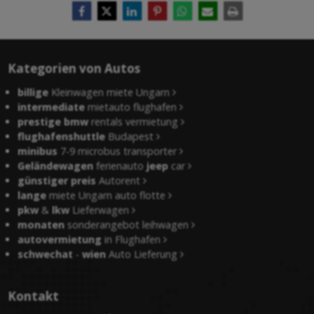
Kategorien von Autos
billige
Kleinwagen miete Ungarn
intermediate
mietauto flughafen
prestige bmw
rentals vermietung
flughafenshuttle
Budapest
minibus
7-9 microbus transporter
Geländewagen
ferienauto
jeep
car
günstiger preis
Autorent
lange
miete Ungarn auto flotte
pkw
&
lkw
Lieferwagen
monaten
sonderangebot leihwagen
autovermietung
in Flughafen
schwechat
-
wien
Auto Lieferung
Kontakt