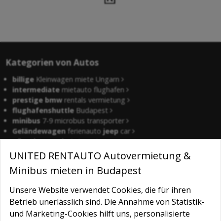
Kategorien von Autos
billige
Kleinwagen miete Ungarn
intermediate
mietauto flughafen
prestige bmw
rentals vermietung
flughafenshuttle
Budapest
minibus
7-9 microbus transporter
Geländewagen
ferienauto
jeep
car
günstiger preis
Autorent
lange
miete Ungarn auto flotte
UNITED RENTAUTO Autovermietung &
pkw
&
lkw
Lieferwagen
Minibus mieten in Budapest
monaten
sonderangebot leihwagen
autovermietung
in Flughafen
Unsere Website verwendet Cookies, die für ihren
schwechat
-
wien
Auto Lieferung
Betrieb unerlässlich sind. Die Annahme von Statistik-
und Marketing-Cookies hilft uns, personalisierte