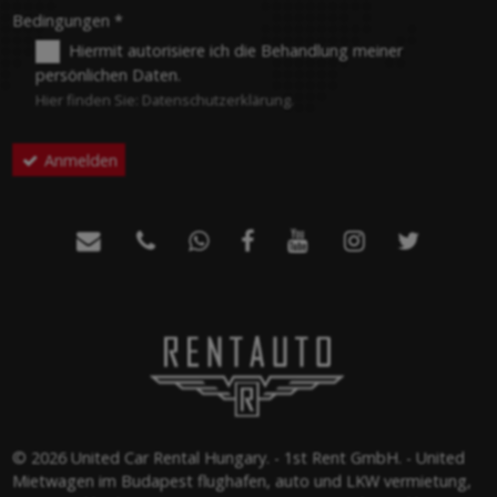
-
Bedingungen
*
Hiermit autorisiere ich die Behandlung meiner
persönlichen Daten.
-
Hier finden Sie:
Datenschutzerklärung
.
Anmelden
-
-







-
© 2026 United Car Rental Hungary. - 1st Rent GmbH. - United
Mietwagen im Budapest flughafen, auto und LKW vermietung,