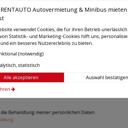
RENTAUTO Autovermietung & Minibus mieten 
st
chneeketten etc
site verwendet Cookies, die für ihren Betrieb unerlässlich 
n Statistik- und Marketing-Cookies hilft uns, personalisie
und ein besseres Nutzererlebnis zu bieten.
nktional (notwendig)
lytisch, statistisch
Alle akzeptieren
Auswahl bestätige
ahren
ch die Behandlung meiner persönlichen Daten.
klärung
.