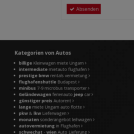
Absenden
Kategorien von Autos
billige
Kleinwagen miete Ungarn
intermediate
mietauto flughafen
prestige bmw
rentals vermietung
flughafenshuttle
Budapest
minibus
7-9 microbus transporter
Geländewagen
ferienauto
jeep
car
günstiger preis
Autorent
lange
miete Ungarn auto flotte
pkw
&
lkw
Lieferwagen
monaten
sonderangebot leihwagen
autovermietung
in Flughafen
schwechat
-
wien
Auto Lieferung