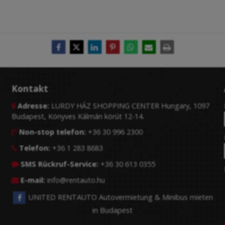
Kontakt
Adresse:
LURDY HÁZ SHOPPING CENTER Hungary, 1097

Budapest, Könyves Kálmán körút 12-14.
Non-stop telefon:
+36 30 996 2300

Telefon:
+36 1 283 8683

SMS Rückruf-Service:
+36 30 613 0355

E-mail:
info@rentauto.hu

UNITED RENTAUTO Autovermietung & Minibus mieten
in Budapest