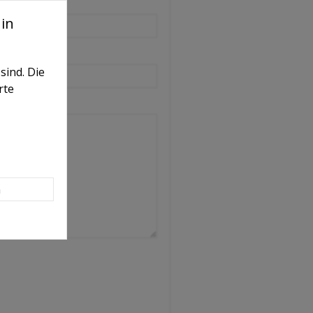
in
sind. Die
rte
n