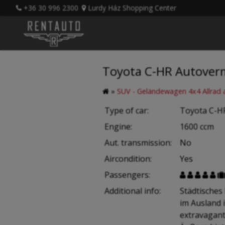
+36 30 996 2300
Lurdy Ház Shopping Center
Toyota C-HR Autover
»
SUV - Geländewagen 4x4 Allrad 
Type of car:
Toyota C-H
Engine:
1600 ccm
Aut. transmission:
No
Aircondition:
Yes
Passengers:





Additional info:
Städtisches
im Ausland 
extravagant