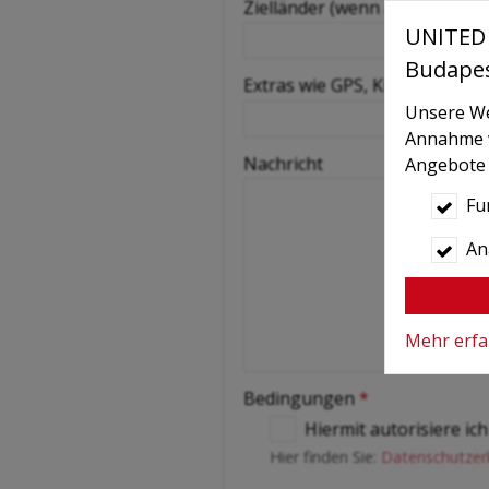
Zielländer (wenn aus Ungarn)
UNITED 
Budape
-
Extras wie GPS, Kindersitz, S
-
Unsere Web
Annahme vo
Nachricht
Angebote 
Fu
Ana
Mehr erf
Bedingungen
*
Hiermit autorisiere i
Hier finden Sie:
Datenschutzer