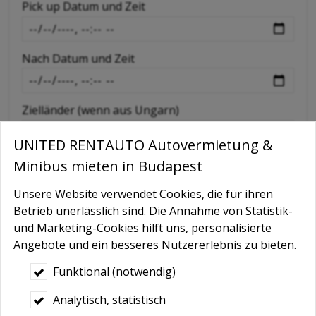
Pick up Datum und Zeit
-
Nach Datum und Zeit
-
Zielländer (wenn aus Ungarn)
UNITED RENTAUTO Autovermietung &
Extras wie GPS, Kindersitz, Schneeketten etc
Minibus mieten in Budapest
Unsere Website verwendet Cookies, die für ihren
Betrieb unerlässlich sind. Die Annahme von Statistik-
Nachricht
und Marketing-Cookies hilft uns, personalisierte
Angebote und ein besseres Nutzererlebnis zu bieten.
Funktional (notwendig)
Analytisch, statistisch