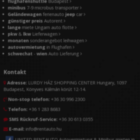
flughafenshuttle
Budapest
minibus
7-9 microbus transporter
Geländewagen
ferienauto
jeep
car
günstiger preis
Autorent
lange
miete Ungarn auto flotte
pkw
&
lkw
Lieferwagen
monaten
sonderangebot leihwagen
autovermietung
in Flughafen
schwechat
-
wien
Auto Lieferung
Kontakt
Adresse:
LURDY HÁZ SHOPPING CENTER Hungary, 1097

Budapest, Könyves Kálmán körút 12-14.
Non-stop telefon:
+36 30 996 2300

Telefon:
+36 1 283 8683

SMS Rückruf-Service:
+36 30 613 0355

E-mail:
info@rentauto.hu

UNITED RENTAUTO Autovermietung & Minibus mieten in