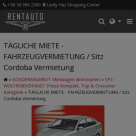
+36 30 996 2300
Lurdy Ház Shopping Center
TÄGLICHE MIETE -
FAHRZEUGVERMIETUNG / Sitz
Cordoba Vermietung
»
SONDERANGEBOT Mietwagen aktionspreis
»
SP3 -
WOCHENENDPAKET Preise Kompakt, Top & Crossover
Kategorie
»
TÄGLICHE MIETE - FAHRZEUGVERMIETUNG / Sitz
Cordoba Vermietung