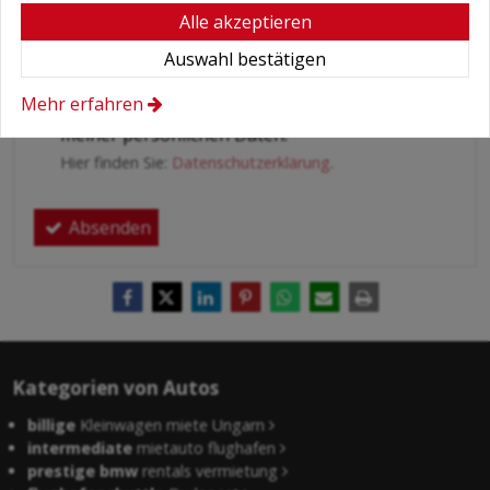
Alle akzeptieren
Auswahl bestätigen
Bedingungen
*
Mehr erfahren
Hiermit autorisiere ich die Behandlung
meiner persönlichen Daten.
Hier finden Sie:
Datenschutzerklärung
.
Absenden
Kategorien von Autos
billige
Kleinwagen miete Ungarn
intermediate
mietauto flughafen
prestige bmw
rentals vermietung