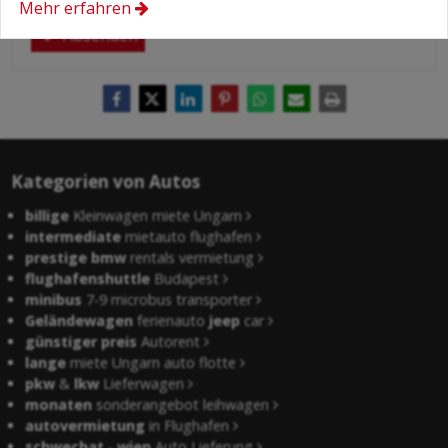
Mehr erfahren
Absenden
Kategorien von Autos
billige
Kleinwagen miete Ungarn
intermediate
mietauto flughafen
prestige bmw
rentals vermietung
flughafenshuttle
Budapest
minibus
7-9 microbus transporter
Geländewagen
ferienauto
jeep
car
günstiger preis
Autorent
lange
miete Ungarn auto flotte
pkw
&
lkw
Lieferwagen
monaten
sonderangebot leihwagen
autovermietung
in Flughafen
schwechat
-
wien
Auto Lieferung