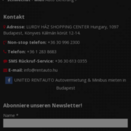
Kontakt
Adresse:
LURDY HÁZ SHOPPING CENTER Hungary, 1097

Budapest, Könyves Kálmán körút 12-14.
Non-stop telefon:
+36 30 996 2300

Telefon:
+36 1 283 8683

SMS Rückruf-Service:
+36 30 613 0355

E-mail:
info@rentauto.hu

UNITED RENTAUTO Autovermietung & Minibus mieten in
Budapest
Abonniere unseren Newsletter!
-
Name
*