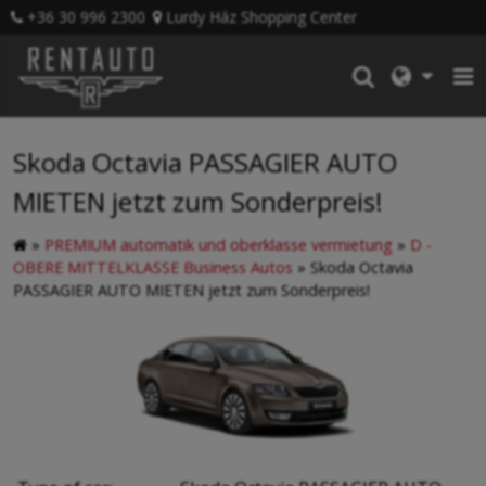
+36 30 996 2300
Lurdy Ház Shopping Center
Skoda Octavia PASSAGIER AUTO
MIETEN jetzt zum Sonderpreis!
»
PREMIUM automatik und oberklasse vermietung
»
D -
OBERE MITTELKLASSE Business Autos
»
Skoda Octavia
PASSAGIER AUTO MIETEN jetzt zum Sonderpreis!