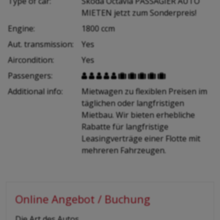
Type of car:
Skoda Octavia PASSAGIER AUTO
MIETEN jetzt zum Sonderpreis!
Engine:
1800 ccm
Aut. transmission:
Yes
Aircondition:
Yes
Passengers:










Additional info:
Mietwagen zu flexiblen Preisen im
täglichen oder langfristigen
Mietbau. Wir bieten erhebliche
Rabatte für langfristige
Leasingverträge einer Flotte mit
mehreren Fahrzeugen.
Online Angebot / Buchung
-
Die Art des Autos