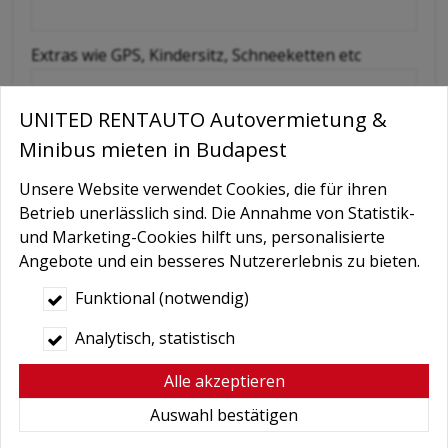
Extras wie GPS, Kindersitz, Schneeketten etc
UNITED RENTAUTO Autovermietung &
Nachricht
Minibus mieten in Budapest
Unsere Website verwendet Cookies, die für ihren
Betrieb unerlässlich sind. Die Annahme von Statistik-
und Marketing-Cookies hilft uns, personalisierte
Angebote und ein besseres Nutzererlebnis zu bieten.
Funktional (notwendig)
Analytisch, statistisch
Bedingungen
*
Hiermit autorisiere ich die Behandlung
Alle akzeptieren
meiner persönlichen Daten.
Auswahl bestätigen
Hier finden Sie:
Datenschutzerklärung
.