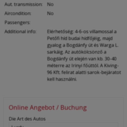
Aut. transmission:
No
Aircondition:
No
Passengers:
Additional info:
Elérhetőség: 4-6-os villamossal a
Petőfi híd budai hídfőjéig, majd
gyalog a Bogdánfy út és Warga L.
sarkáig. Az autókölcsönző a
Bogdánfy út elején van kb. 30-40
méterre az Irinyi főúttól. A Kiving-
96 Kft. felirat alatti sarok-bejáratot
kell használni.
Online Angebot / Buchung
-
Die Art des Autos