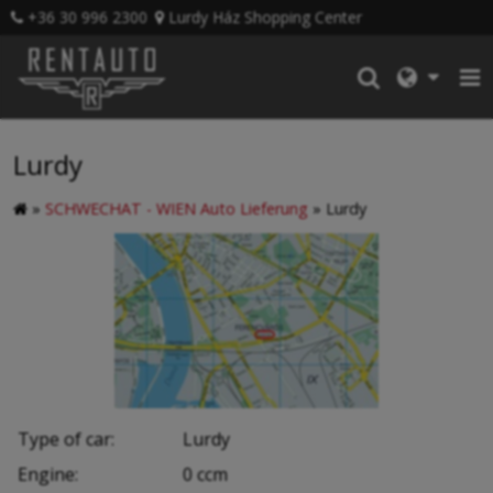
+36 30 996 2300
Lurdy Ház Shopping Center
Lurdy
»
SCHWECHAT - WIEN Auto Lieferung
»
Lurdy
Type of car:
Lurdy
Engine:
0 ccm