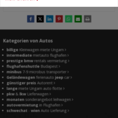
Absenden
Kategorien von Autos
billige
Kleinwagen miete Ungarn
intermediate
mietauto flughafen
prestige bmw
rentals vermietung
flughafenshuttle
Budapest
minibus
7-9 microbus transporter
Geländewagen
ferienauto
jeep
car
günstiger preis
Autorent
lange
miete Ungarn auto flotte
pkw
&
lkw
Lieferwagen
monaten
sonderangebot leihwagen
autovermietung
in Flughafen
schwechat
-
wien
Auto Lieferung