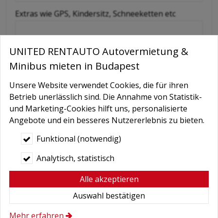
Extras wie GPS, Kindersitz, Schneeketten etc
Nachricht
UNITED RENTAUTO Autovermietung &
Minibus mieten in Budapest
Unsere Website verwendet Cookies, die für ihren
Betrieb unerlässlich sind. Die Annahme von Statistik-
und Marketing-Cookies hilft uns, personalisierte
Angebote und ein besseres Nutzererlebnis zu bieten.
Funktional (notwendig)
Bedingungen
*
Analytisch, statistisch
Hiermit autorisiere ich die Behandlung
Alle akzeptieren
meiner persönlichen Daten.
Hier finden Sie:
Datenschutzerklärung
.
Auswahl bestätigen
Mehr erfahren