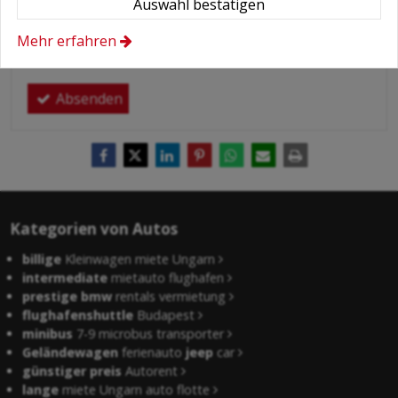
Hiermit autorisiere ich die Behandlung
Auswahl bestätigen
meiner persönlichen Daten.
Mehr erfahren
Hier finden Sie:
Datenschutzerklärung
.
Absenden
Kategorien von Autos
billige
Kleinwagen miete Ungarn
intermediate
mietauto flughafen
prestige bmw
rentals vermietung
flughafenshuttle
Budapest
minibus
7-9 microbus transporter
Geländewagen
ferienauto
jeep
car
günstiger preis
Autorent
lange
miete Ungarn auto flotte