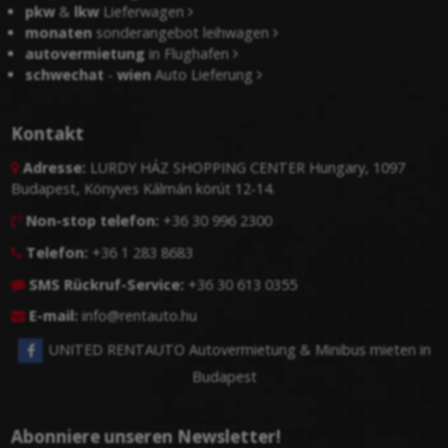
pkw
&
lkw
Lieferwagen
monaten
sonderangebot leihwagen
autovermietung
in Flughafen
schwechat
-
wien
Auto Lieferung
Kontakt
Adresse:
LURDY HÁZ SHOPPING CENTER Hungary, 1097

Budapest, Könyves Kálmán körút 12-14.
Non-stop telefon:
+36 30 996 2300

Telefon:
+36 1 283 8683

SMS Rückruf-Service:
+36 30 613 0355

E-mail:
info@rentauto.hu

UNITED RENTAUTO Autovermietung & Minibus mieten in
Budapest
Abonniere unseren Newsletter!