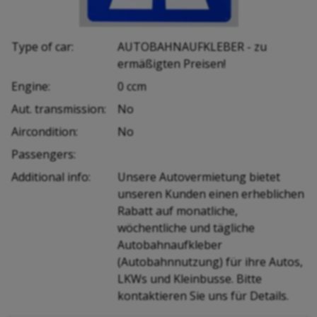
Type of car:
AUTOBAHNAUFKLEBER - zu
ermäßigten Preisen!
Engine:
0 ccm
Aut. transmission:
No
Aircondition:
No
Passengers:
Additional info:
Unsere Autovermietung bietet
unseren Kunden einen erheblichen
Rabatt auf monatliche,
wöchentliche und tägliche
Autobahnaufkleber
(Autobahnnutzung) für ihre Autos,
LKWs und Kleinbusse. Bitte
kontaktieren Sie uns für Details.