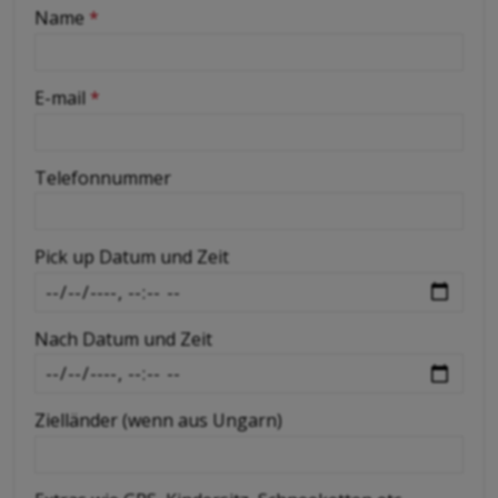
-
Name
*
-
E-mail
*
-
Telefonnummer
-
Pick up Datum und Zeit
-
Nach Datum und Zeit
-
Zielländer (wenn aus Ungarn)