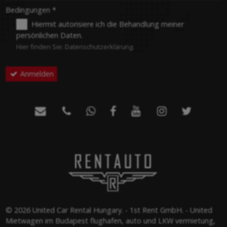
-
Bedingungen
*
Hiermit autorisiere ich die Behandlung meiner
persönlichen Daten.
-
Hier finden Sie:
Datenschutzerklärung
.
Anmelden
-
-







-
© 2026 United Car Rental Hungary. - 1st Rent GmbH. - United
Mietwagen im Budapest flughafen, auto und LKW vermietung,