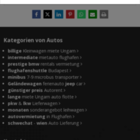
Kategorien von Autos
billige
Kleinwagen miete Ungarn
intermediate
mietauto flughafen
prestige bmw
rentals vermietung
flughafenshuttle
Budapest
minibus
7-9 microbus transporter
Geländewagen
ferienauto
jeep
car
günstiger preis
Autorent
lange
miete Ungarn auto flotte
pkw
&
lkw
Lieferwagen
monaten
sonderangebot leihwagen
autovermietung
in Flughafen
schwechat
-
wien
Auto Lieferung