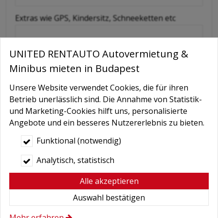
Extras wie GPS, Kindersitz, Schneeketten etc
UNITED RENTAUTO Autovermietung &
Nachricht
Minibus mieten in Budapest
Unsere Website verwendet Cookies, die für ihren
Betrieb unerlässlich sind. Die Annahme von Statistik-
und Marketing-Cookies hilft uns, personalisierte
Angebote und ein besseres Nutzererlebnis zu bieten.
Funktional (notwendig)
Bedingungen
*
Analytisch, statistisch
Hiermit autorisiere ich die Behandlung
Alle akzeptieren
meiner persönlichen Daten.
Auswahl bestätigen
Hier finden Sie:
Datenschutzerklärung
.
Mehr erfahren