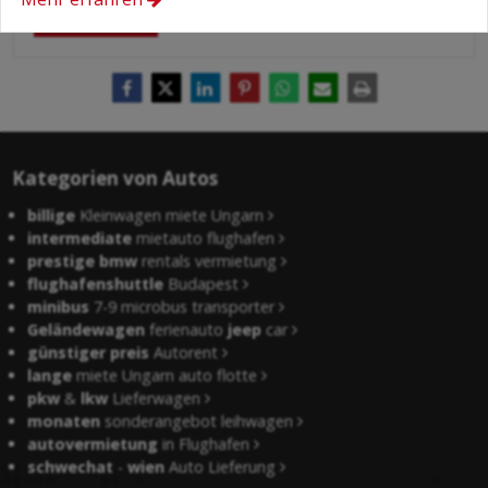
Absenden
Kategorien von Autos
billige
Kleinwagen miete Ungarn
intermediate
mietauto flughafen
prestige bmw
rentals vermietung
flughafenshuttle
Budapest
minibus
7-9 microbus transporter
Geländewagen
ferienauto
jeep
car
günstiger preis
Autorent
lange
miete Ungarn auto flotte
pkw
&
lkw
Lieferwagen
monaten
sonderangebot leihwagen
autovermietung
in Flughafen
schwechat
-
wien
Auto Lieferung