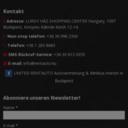
Kontakt
Adresse:
LURDY HÁZ SHOPPING CENTER Hungary, 1097

Budapest, Könyves Kálmán körút 12-14.
Non-stop telefon:
+36 30 996 2300

Telefon:
+36 1 283 8683

SMS Rückruf-Service:
+36 30 613 0355

E-mail:
info@rentauto.hu

UNITED RENTAUTO Autovermietung & Minibus mieten in
Budapest
Abonniere unseren Newsletter!
-
Name
*
-
E-mail
*