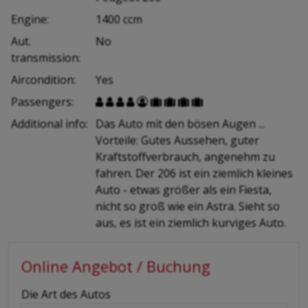
Engine:
1400 ccm
Aut.
No
transmission:
Aircondition:
Yes
Passengers:









Additional info:
Das Auto mit den bösen Augen ...
Vorteile: Gutes Aussehen, guter
Kraftstoffverbrauch, angenehm zu
fahren. Der 206 ist ein ziemlich kleines
Auto - etwas größer als ein Fiesta,
nicht so groß wie ein Astra. Sieht so
aus, es ist ein ziemlich kurviges Auto.
Online Angebot / Buchung
-
Die Art des Autos