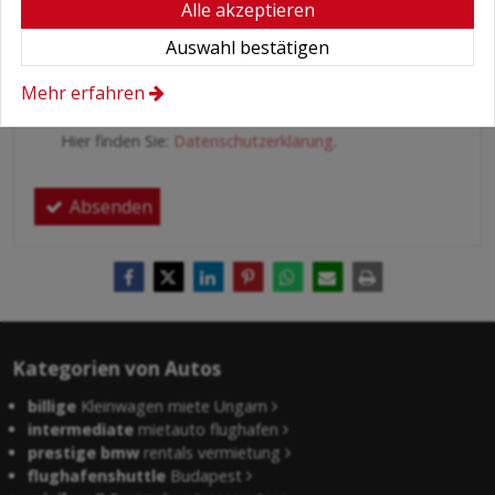
Alle akzeptieren
Auswahl bestätigen
Bedingungen
*
Hiermit autorisiere ich die Behandlung
Mehr erfahren
meiner persönlichen Daten.
Hier finden Sie:
Datenschutzerklärung
.
Absenden
Kategorien von Autos
billige
Kleinwagen miete Ungarn
intermediate
mietauto flughafen
prestige bmw
rentals vermietung
flughafenshuttle
Budapest