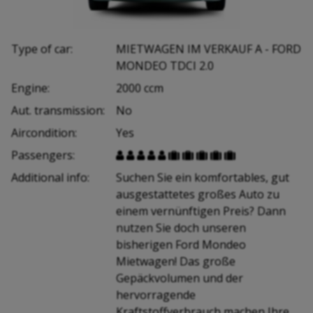
Type of car:
MIETWAGEN IM VERKAUF A - FORD
MONDEO TDCI 2.0
Engine:
2000 ccm
Aut. transmission:
No
Aircondition:
Yes
Passengers:










Additional info:
Suchen Sie ein komfortables, gut
ausgestattetes großes Auto zu
einem vernünftigen Preis? Dann
nutzen Sie doch unseren
bisherigen Ford Mondeo
Mietwagen! Das große
Gepäckvolumen und der
hervorragende
Kraftstoffverbrauch machen Ihre