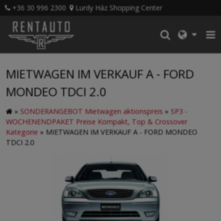
+36 30 996 2300
Lurdy Ház Shopping Center
MIETWAGEN IM VERKAUF A - FORD
MONDEO TDCI 2.0
»
SONDERANGEBOT Mietwagen aktionspreis
»
SP3 -
WOCHENENDPAKET Preise Kompakt, Top & Crossover
Kategorie
»
MIETWAGEN IM VERKAUF A - FORD MONDEO
TDCI 2.0