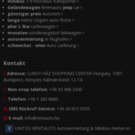
minibus
7-9 microbus transporter
Geländewagen
ferienauto
jeep
car
günstiger preis
Autorent
lange
miete Ungarn auto flotte
pkw
&
lkw
Lieferwagen
monaten
sonderangebot leihwagen
autovermietung
in Flughafen
schwechat
-
wien
Auto Lieferung
Kontakt
Adresse:
LURDY HÁZ SHOPPING CENTER Hungary, 1097

Budapest, Könyves Kálmán körút 12-14.
Non-stop telefon:
+36 30 996 2300

Telefon:
+36 1 283 8683

SMS Rückruf-Service:
+36 30 613 0355

E-mail:
info@rentauto.hu

UNITED RENTAUTO Autovermietung & Minibus mieten in