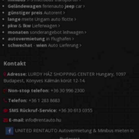
Geländewagen
ferienauto
jeep
car
günstiger preis
Autorent
lange
miete Ungarn auto flotte
pkw
&
lkw
Lieferwagen
monaten
sonderangebot leihwagen
autovermietung
in Flughafen
schwechat
-
wien
Auto Lieferung
Kontakt
Adresse:
LURDY HÁZ SHOPPING CENTER Hungary, 1097

Budapest, Könyves Kálmán körút 12-14.
Non-stop telefon:
+36 30 996 2300

Telefon:
+36 1 283 8683

SMS Rückruf-Service:
+36 30 613 0355

E-mail:
info@rentauto.hu

UNITED RENTAUTO Autovermietung & Minibus mieten in
Budapest