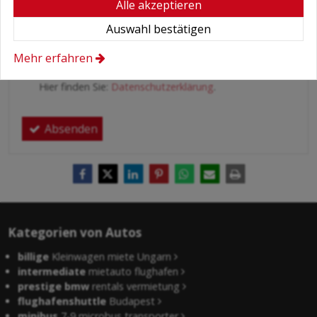
Alle akzeptieren
Auswahl bestätigen
Bedingungen
*
Hiermit autorisiere ich die Behandlung
Mehr erfahren
meiner persönlichen Daten.
Hier finden Sie:
Datenschutzerklärung
.
Absenden
Kategorien von Autos
billige
Kleinwagen miete Ungarn
intermediate
mietauto flughafen
prestige bmw
rentals vermietung
flughafenshuttle
Budapest
minibus
7-9 microbus transporter