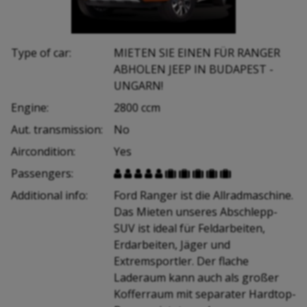
Type of car:
MIETEN SIE EINEN FÜR RANGER
ABHOLEN JEEP IN BUDAPEST -
UNGARN!
Engine:
2800 ccm
Aut. transmission:
No
Aircondition:
Yes
Passengers:










Additional info:
Ford Ranger ist die Allradmaschine.
Das Mieten unseres Abschlepp-
SUV ist ideal für Feldarbeiten,
Erdarbeiten, Jäger und
Extremsportler. Der flache
Laderaum kann auch als großer
Kofferraum mit separater Hardtop-