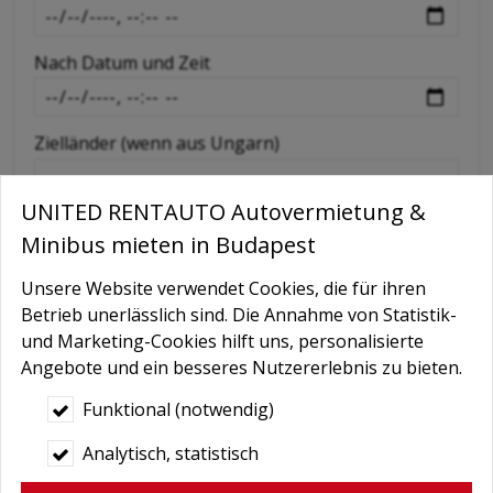
-
Nach Datum und Zeit
-
Zielländer (wenn aus Ungarn)
UNITED RENTAUTO Autovermietung &
Extras wie GPS, Kindersitz, Schneeketten etc
Minibus mieten in Budapest
Unsere Website verwendet Cookies, die für ihren
Nachricht
Betrieb unerlässlich sind. Die Annahme von Statistik-
und Marketing-Cookies hilft uns, personalisierte
Angebote und ein besseres Nutzererlebnis zu bieten.
Funktional (notwendig)
Analytisch, statistisch