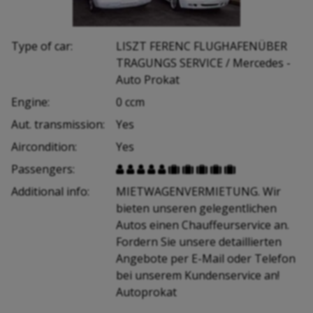
Type of car:
LISZT FERENC FLUGHAFENÜBER
TRAGUNGS SERVICE / Mercedes -
Auto Prokat
Engine:
0 ccm
Aut. transmission:
Yes
Aircondition:
Yes
Passengers:










Additional info:
MIETWAGENVERMIETUNG. Wir
bieten unseren gelegentlichen
Autos einen Chauffeurservice an.
Fordern Sie unsere detaillierten
Angebote per E-Mail oder Telefon
bei unserem Kundenservice an!
Autoprokat