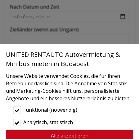
-
Nach Datum und Zeit
-
Zielländer (wenn aus Ungarn)
Extras wie GPS, Kindersitz, Schneeketten etc
UNITED RENTAUTO Autovermietung &
Minibus mieten in Budapest
Nachricht
Unsere Website verwendet Cookies, die für ihren
Betrieb unerlässlich sind. Die Annahme von Statistik-
und Marketing-Cookies hilft uns, personalisierte
Angebote und ein besseres Nutzererlebnis zu bieten.
Funktional (notwendig)
Analytisch, statistisch
Alle akzeptieren