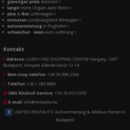
günstiger preis
Autorent
lange
miete Ungarn auto flotte
pkw
&
lkw
Lieferwagen
monaten
sonderangebot leihwagen
autovermietung
in Flughafen
schwechat
-
wien
Auto Lieferung
Kontakt
Adresse:
LURDY HÁZ SHOPPING CENTER Hungary, 1097

Budapest, Könyves Kálmán körút 12-14.
Non-stop telefon:
+36 30 996 2300

Telefon:
+36 1 283 8683

SMS Rückruf-Service:
+36 30 613 0355

E-mail:
info@rentauto.hu

UNITED RENTAUTO Autovermietung & Minibus mieten in
Budapest