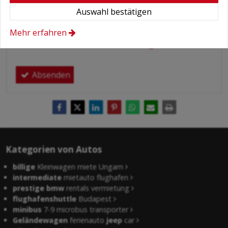
Bedingungen
*
Auswahl bestätigen
Hiermit autorisiere ich die Behandlung
meiner persönlichen Daten.
Mehr erfahren
Hier finden Sie:
Datenschutzerklärung
.
Absenden
Kategorien von Autos
billige
Kleinwagen miete Ungarn
intermediate
mietauto flughafen
prestige bmw
rentals vermietung
flughafenshuttle
Budapest
minibus
7-9 microbus transporter
Geländewagen
ferienauto
jeep
car