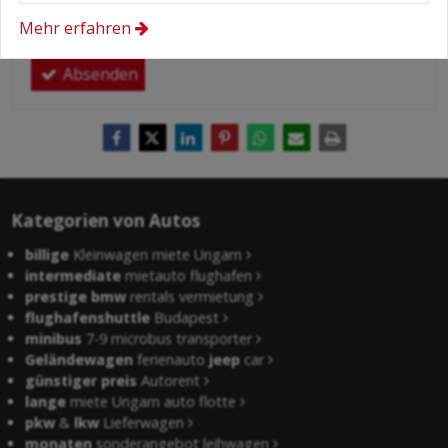
Hier finden Sie:
Datenschutzerklärung
.
Mehr erfahren
Absenden
Kategorien von Autos
billige
Kleinwagen miete Ungarn
intermediate
mietauto flughafen
prestige bmw
rentals vermietung
flughafenshuttle
Budapest
minibus
7-9 microbus transporter
Geländewagen
ferienauto
jeep
car
günstiger preis
Autorent
lange
miete Ungarn auto flotte
pkw
&
lkw
Lieferwagen
monaten
sonderangebot leihwagen