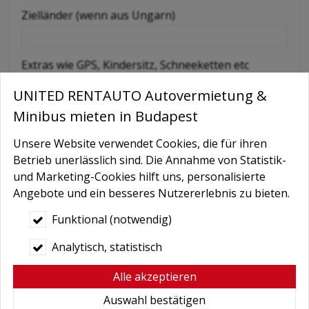
Zielländer (wenn aus Ungarn)
Extras wie GPS, Kindersitz, Schneeketten etc
UNITED RENTAUTO Autovermietung &
Nachricht
Minibus mieten in Budapest
Unsere Website verwendet Cookies, die für ihren
Betrieb unerlässlich sind. Die Annahme von Statistik-
und Marketing-Cookies hilft uns, personalisierte
Angebote und ein besseres Nutzererlebnis zu bieten.
Funktional (notwendig)
Analytisch, statistisch
Bedingungen
*
Alle akzeptieren
Hiermit autorisiere ich die Behandlung
Auswahl bestätigen
meiner persönlichen Daten.