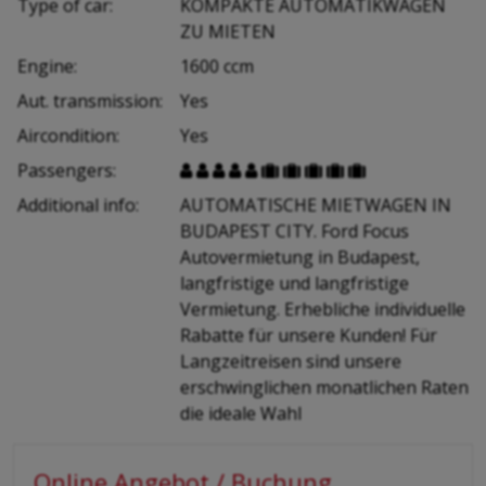
Type of car:
KOMPAKTE AUTOMATIKWAGEN
ZU MIETEN
Engine:
1600 ccm
Aut. transmission:
Yes
Aircondition:
Yes
Passengers:










Additional info:
AUTOMATISCHE MIETWAGEN IN
BUDAPEST CITY. Ford Focus
Autovermietung in Budapest,
langfristige und langfristige
Vermietung. Erhebliche individuelle
Rabatte für unsere Kunden! Für
Langzeitreisen sind unsere
erschwinglichen monatlichen Raten
die ideale Wahl
Online Angebot / Buchung