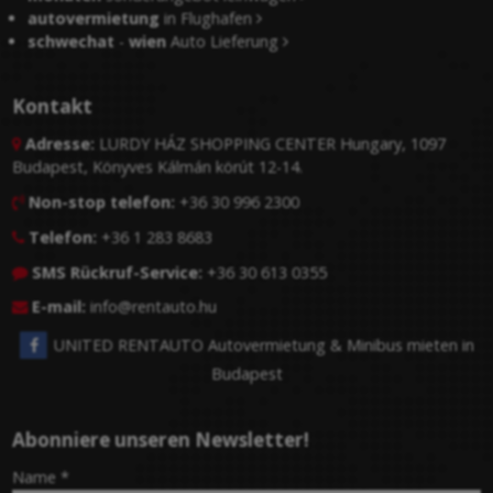
autovermietung
in Flughafen
schwechat
-
wien
Auto Lieferung
Kontakt
Adresse:
LURDY HÁZ SHOPPING CENTER Hungary, 1097

Budapest, Könyves Kálmán körút 12-14.
Non-stop telefon:
+36 30 996 2300

Telefon:
+36 1 283 8683

SMS Rückruf-Service:
+36 30 613 0355

E-mail:
info@rentauto.hu

UNITED RENTAUTO Autovermietung & Minibus mieten in
Budapest
Abonniere unseren Newsletter!
-
Name
*