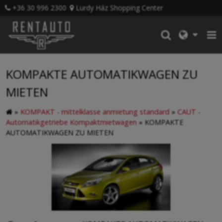
+36 30 996 2300
Lurdy Ház Shopping Center
KOMPAKTE AUTOMATIKWAGEN ZU
MIETEN
»
KOMPAKT - mittelklasse anmietung standard
»
CAUT -
Automatikgetriebe Kompaktmietwagen
»
KOMPAKTE
AUTOMATIKWAGEN ZU MIETEN