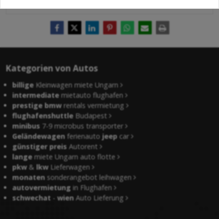
Kategorien von Autos
billige
Kleinwagen miete Ungarn
intermediate
mietauto flughafen
prestige bmw
rentals vermietung
flughafenshuttle
Budapest
minibus
7-9 microbus transporter
Geländewagen
ferienauto
jeep
car
günstiger preis
Autorent
lange
miete Ungarn auto flotte
pkw
&
lkw
Lieferwagen
monaten
sonderangebot leihwagen
autovermietung
in Flughafen
schwechat
-
wien
Auto Lieferung