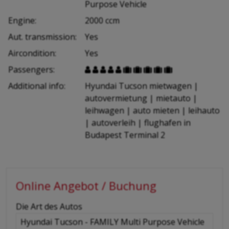
Purpose Vehicle
Engine:
2000 ccm
Aut. transmission:
Yes
Aircondition:
Yes
Passengers:










Additional info:
Hyundai Tucson mietwagen |
autovermietung | mietauto |
leihwagen | auto mieten | leihauto
| autoverleih | flughafen in
Budapest Terminal 2
Online Angebot / Buchung
-
Die Art des Autos