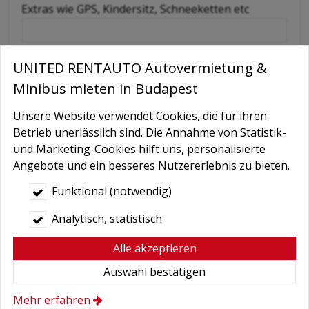
Extras wie GPS, Kindersitz, Schneeketten etc
Nachricht
UNITED RENTAUTO Autovermietung &
Minibus mieten in Budapest
Unsere Website verwendet Cookies, die für ihren
Betrieb unerlässlich sind. Die Annahme von Statistik-
und Marketing-Cookies hilft uns, personalisierte
Angebote und ein besseres Nutzererlebnis zu bieten.
Funktional (notwendig)
Bedingungen
*
Analytisch, statistisch
Hiermit autorisiere ich die Behandlung
meiner persönlichen Daten.
Alle akzeptieren
Hier finden Sie:
Datenschutzerklärung
.
Auswahl bestätigen
Mehr erfahren
Absenden