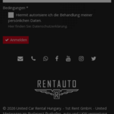
-
Bedingungen
*
Hiermit autorisiere ich die Behandlung meiner
persönlichen Daten.
-
Hier finden Sie:
Datenschutzerklärung
.
Anmelden
-
-







-
© 2026 United Car Rental Hungary. - 1st Rent GmbH. - United
Mietwagen im Budapest flughafen, auto und LKW vermietung,