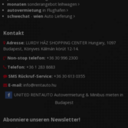
monaten
sonderangebot leihwagen
autovermietung
in Flughafen
schwechat
-
wien
Auto Lieferung
Kontakt
Adresse:
LURDY HÁZ SHOPPING CENTER Hungary, 1097

Budapest, Könyves Kálmán körút 12-14.
Non-stop telefon:
+36 30 996 2300

Telefon:
+36 1 283 8683

SMS Rückruf-Service:
+36 30 613 0355

E-mail:
info@rentauto.hu

UNITED RENTAUTO Autovermietung & Minibus mieten in
Budapest
Abonniere unseren Newsletter!