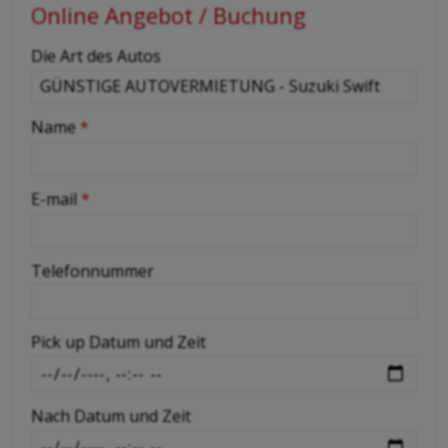
Online Angebot / Buchung
-
Die Art des Autos
-
Name
*
-
E-mail
*
-
Telefonnummer
-
Pick up Datum und Zeit
-
Nach Datum und Zeit
-