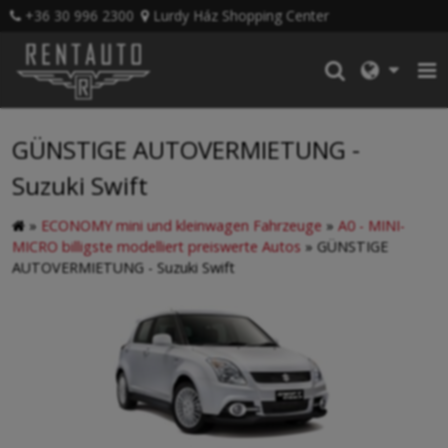
+36 30 996 2300
Lurdy Ház Shopping Center
GÜNSTIGE AUTOVERMIETUNG -
Suzuki Swift
»
ECONOMY mini und kleinwagen Fahrzeuge
»
A0 - MINI-
MICRO billigste modelliert preiswerte Autos
»
GÜNSTIGE
AUTOVERMIETUNG - Suzuki Swift