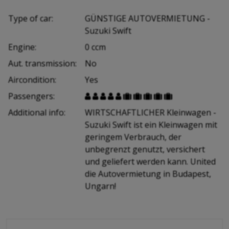
Type of car:
GÜNSTIGE AUTOVERMIETUNG -
Suzuki Swift
Engine:
0 ccm
Aut. transmission:
No
Aircondition:
Yes
Passengers:










Additional info:
WIRTSCHAFTLICHER Kleinwagen -
Suzuki Swift ist ein Kleinwagen mit
geringem Verbrauch, der
unbegrenzt genutzt, versichert
und geliefert werden kann. United
die Autovermietung in Budapest,
Ungarn!