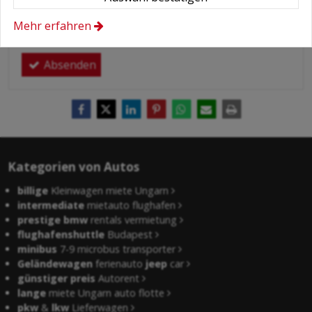
meiner persönlichen Daten.
Hier finden Sie:
Datenschutzerklärung
.
Mehr erfahren
Absenden
Kategorien von Autos
billige
Kleinwagen miete Ungarn
intermediate
mietauto flughafen
prestige bmw
rentals vermietung
flughafenshuttle
Budapest
minibus
7-9 microbus transporter
Geländewagen
ferienauto
jeep
car
günstiger preis
Autorent
lange
miete Ungarn auto flotte
pkw
&
lkw
Lieferwagen