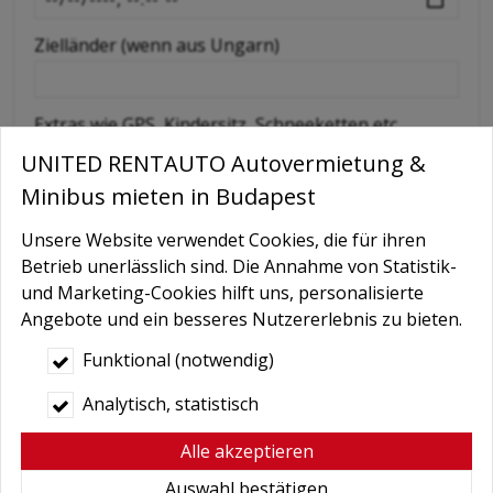
Zielländer (wenn aus Ungarn)
Extras wie GPS, Kindersitz, Schneeketten etc
UNITED RENTAUTO Autovermietung &
Minibus mieten in Budapest
Nachricht
Unsere Website verwendet Cookies, die für ihren
Betrieb unerlässlich sind. Die Annahme von Statistik-
und Marketing-Cookies hilft uns, personalisierte
Angebote und ein besseres Nutzererlebnis zu bieten.
Funktional (notwendig)
Analytisch, statistisch
Bedingungen
*
Alle akzeptieren
Hiermit autorisiere ich die Behandlung
Auswahl bestätigen