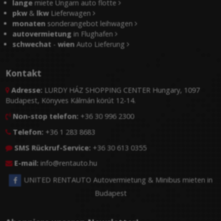
lange
miete Ungarn auto flotte
pkw
&
lkw
Lieferwagen
monaten
sonderangebot leihwagen
autovermietung
in Flughafen
schwechat
-
wien
Auto Lieferung
Kontakt
Adresse:
LURDY HÁZ SHOPPING CENTER Hungary, 1097

Budapest, Könyves Kálmán körút 12-14.
Non-stop telefon:
+36 30 996 2300

Telefon:
+36 1 283 8683

SMS Rückruf-Service:
+36 30 613 0355

E-mail:
info@rentauto.hu

UNITED RENTAUTO Autovermietung & Minibus mieten in
Budapest