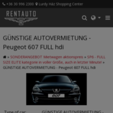
+36 30 996 2300
Lurdy Ház Shopping Center
GÜNSTIGE AUTOVERMIETUNG -
Peugeot 607 FULL hdi
»
SONDERANGEBOT Mietwagen aktionspreis
»
SP6 - FULL
SIZE ELITE kategorie in voller Größe, auch in letzter Minute!
»
GÜNSTIGE AUTOVERMIETUNG - Peugeot 607 FULL hdi
Type of car:
GÜNSTIGE AUTOVERMIETUNG -