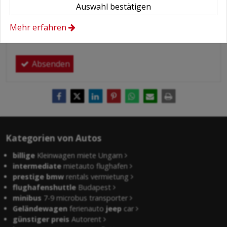
Auswahl bestätigen
Hiermit autorisiere ich die Behandlung
meiner persönlichen Daten.
Mehr erfahren
Hier finden Sie:
Datenschutzerklärung
.
Absenden
Kategorien von Autos
billige
Kleinwagen miete Ungarn
intermediate
mietauto flughafen
prestige bmw
rentals vermietung
flughafenshuttle
Budapest
minibus
7-9 microbus transporter
Geländewagen
ferienauto
jeep
car
günstiger preis
Autorent