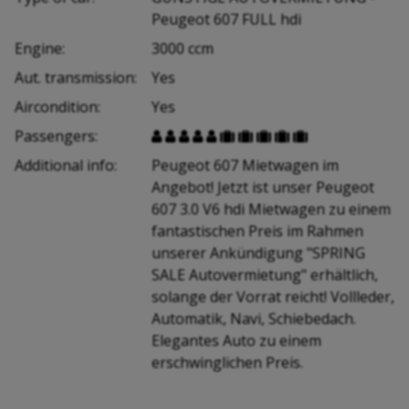
Peugeot 607 FULL hdi
Engine:
3000 ccm
Aut. transmission:
Yes
Aircondition:
Yes
Passengers:










Additional info:
Peugeot 607 Mietwagen im
Angebot! Jetzt ist unser Peugeot
607 3.0 V6 hdi Mietwagen zu einem
fantastischen Preis im Rahmen
unserer Ankündigung "SPRING
SALE Autovermietung" erhältlich,
solange der Vorrat reicht! Vollleder,
Automatik, Navi, Schiebedach.
Elegantes Auto zu einem
erschwinglichen Preis.