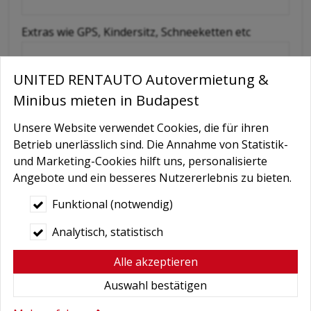
Extras wie GPS, Kindersitz, Schneeketten etc
UNITED RENTAUTO Autovermietung &
Nachricht
Minibus mieten in Budapest
Unsere Website verwendet Cookies, die für ihren
Betrieb unerlässlich sind. Die Annahme von Statistik-
und Marketing-Cookies hilft uns, personalisierte
Angebote und ein besseres Nutzererlebnis zu bieten.
Funktional (notwendig)
Bedingungen
*
Analytisch, statistisch
Hiermit autorisiere ich die Behandlung
Alle akzeptieren
meiner persönlichen Daten.
Auswahl bestätigen
Hier finden Sie:
Datenschutzerklärung
.