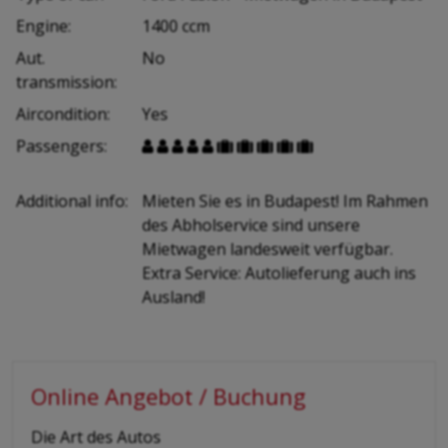
Engine:
1400 ccm
Aut.
No
transmission:
Aircondition:
Yes
Passengers:










Additional info:
Mieten Sie es in Budapest! Im Rahmen
des Abholservice sind unsere
Mietwagen landesweit verfügbar.
Extra Service: Autolieferung auch ins
Ausland!
Online Angebot / Buchung
-
Die Art des Autos