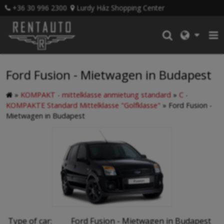
+36 30 996 2300
Lurdy Ház Shopping Center
Ford Fusion - Mietwagen in Budapest
»
KOMPAKT - mittelklasse anmietung standard
»
C -
KOMPAKTE Standard Mittelklasse "Golfklasse"
»
Ford Fusion -
Mietwagen in Budapest
Type of car:
Ford Fusion - Mietwagen in Budapest