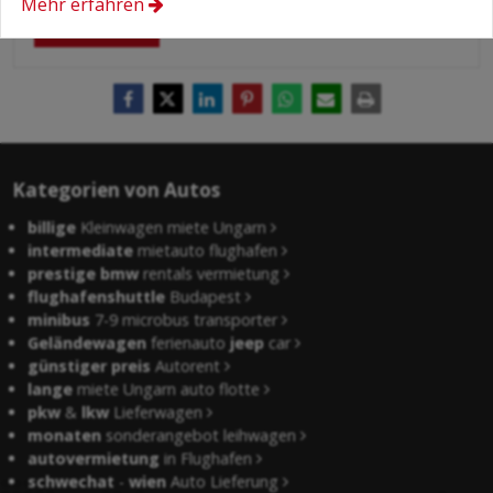
Mehr erfahren
Absenden
Kategorien von Autos
billige
Kleinwagen miete Ungarn
intermediate
mietauto flughafen
prestige bmw
rentals vermietung
flughafenshuttle
Budapest
minibus
7-9 microbus transporter
Geländewagen
ferienauto
jeep
car
günstiger preis
Autorent
lange
miete Ungarn auto flotte
pkw
&
lkw
Lieferwagen
monaten
sonderangebot leihwagen
autovermietung
in Flughafen
schwechat
-
wien
Auto Lieferung