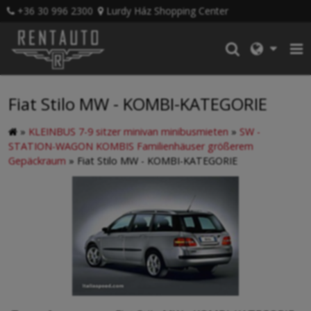
+36 30 996 2300
Lurdy Ház Shopping Center
Fiat Stilo MW - KOMBI-KATEGORIE
»
KLEINBUS 7-9 sitzer minivan minibusmieten
»
SW -
STATION-WAGON KOMBIS Familienhäuser größerem
Gepäckraum
»
Fiat Stilo MW - KOMBI-KATEGORIE