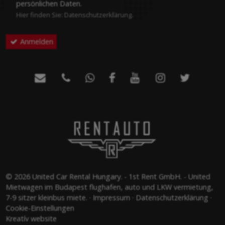
persönlichen Daten.
-
Hier finden Sie:
Datenschutzerklärung
.
Anmelden
-
-







-
© 2026 United Car Rental Hungary. - 1st Rent GmbH. - United
Mietwagen im Budapest flughafen, auto und LKW vermietung,
7-9 sitzer kleinbus miete.
Impressum
Datenschutzerklärung
Cookie-Einstellungen
Kreatív website