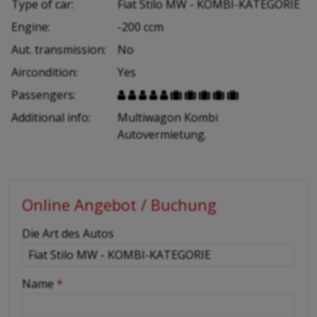
Type of car:
Fiat Stilo MW - KOMBI-KATEGORIE
Engine:
-200 ccm
Aut. transmission:
No
Aircondition:
Yes
Passengers:










Additional info:
Multiwagon Kombi
Autovermietung.
Online Angebot / Buchung
-
Die Art des Autos
-
Name
*