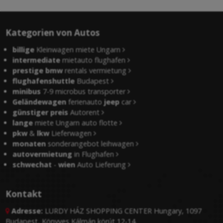
Kategorien von Autos
billige
Kleinwagen miete Ungarn
intermediate
mietauto flughafen
prestige bmw
rentals vermietung
flughafenshuttle
Budapest
minibus
7-9 microbus transporter
Geländewagen
ferienauto
jeep
car
günstiger preis
Autorent
lange
miete Ungarn auto flotte
pkw
&
lkw
Lieferwagen
monaten
sonderangebot leihwagen
autovermietung
in Flughafen
schwechat
-
wien
Auto Lieferung
Kontakt
Adresse:
LURDY HÁZ SHOPPING CENTER Hungary, 1097

Budapest, Könyves Kálmán körút 12-14.