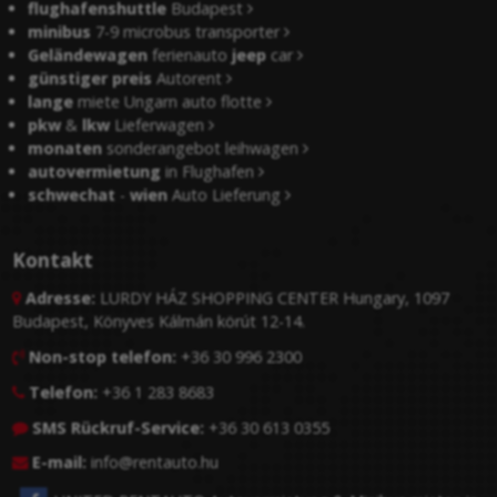
flughafenshuttle
Budapest
minibus
7-9 microbus transporter
Geländewagen
ferienauto
jeep
car
günstiger preis
Autorent
lange
miete Ungarn auto flotte
pkw
&
lkw
Lieferwagen
monaten
sonderangebot leihwagen
autovermietung
in Flughafen
schwechat
-
wien
Auto Lieferung
Kontakt
Adresse:
LURDY HÁZ SHOPPING CENTER Hungary, 1097

Budapest, Könyves Kálmán körút 12-14.
Non-stop telefon:
+36 30 996 2300

Telefon:
+36 1 283 8683

SMS Rückruf-Service:
+36 30 613 0355

E-mail:
info@rentauto.hu
