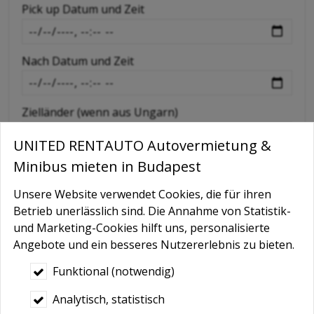
-
Pick up Datum und Zeit
-
Nach Datum und Zeit
-
Zielländer (wenn aus Ungarn)
UNITED RENTAUTO Autovermietung &
Extras wie GPS, Kindersitz, Schneeketten etc
Minibus mieten in Budapest
Unsere Website verwendet Cookies, die für ihren
Betrieb unerlässlich sind. Die Annahme von Statistik-
Nachricht
und Marketing-Cookies hilft uns, personalisierte
Angebote und ein besseres Nutzererlebnis zu bieten.
Funktional (notwendig)
Analytisch, statistisch