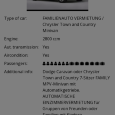
Type of car:
FAMILIENAUTO VERMIETUNG /
Chrysler Town and Country
Minivan
Engine:
2800 ccm
Aut. transmission:
Yes
Aircondition:
Yes
Passengers:














Additional info:
Dodge Caravan oder Chrysler
Town and Country 7-Sitzer FAMILY
MPV-Minivan mit
Automatikgetriebe.
AUTOMATISCHE
EINZIMMERVERMIETUNG für
Gruppen von Freunden oder
Familien mit Kindern.