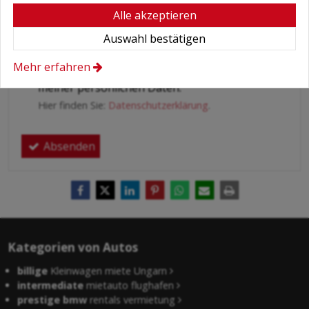
Alle akzeptieren
Auswahl bestätigen
Bedingungen
*
Mehr erfahren
Hiermit autorisiere ich die Behandlung
meiner persönlichen Daten.
Hier finden Sie:
Datenschutzerklärung
.
Absenden
Kategorien von Autos
billige
Kleinwagen miete Ungarn
intermediate
mietauto flughafen
prestige bmw
rentals vermietung