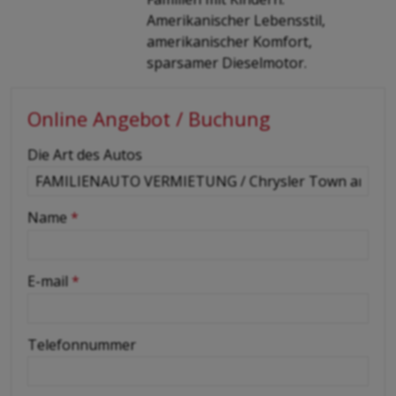
Amerikanischer Lebensstil,
amerikanischer Komfort,
sparsamer Dieselmotor.
Online Angebot / Buchung
-
Die Art des Autos
-
Name
*
-
E-mail
*
-
Telefonnummer