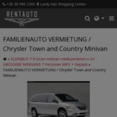
+36 30 996 2300
Lurdy Ház Shopping Center
FAMILIENAUTO VERMIETUNG /
Chrysler Town and Country Minivan
»
KLEINBUS 7-9 sitzer minivan minibusmieten
»
G1 -
GRÖSSERE MINIVANS 7 Personen MPV + Gepäck
»
FAMILIENAUTO VERMIETUNG / Chrysler Town and Country
Minivan