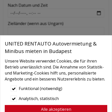
-
Nach Datum und Zeit
-
Zielländer (wenn aus Ungarn)
Extras wie GPS, Kindersitz, Schneeketten etc
UNITED RENTAUTO Autovermietung &
Minibus mieten in Budapest
Nachricht
Unsere Website verwendet Cookies, die für ihren
Betrieb unerlässlich sind. Die Annahme von Statistik-
und Marketing-Cookies hilft uns, personalisierte
Angebote und ein besseres Nutzererlebnis zu bieten.
Funktional (notwendig)
Analytisch, statistisch
Alle akzeptieren