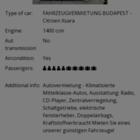
Type of car:
FAHRZEUGVERMIETUNG BUDAPEST -
Citroen Xsara
Engine:
1400 ccm
Aut.
No
transmission:
Aircondition:
Yes
Passengers:










Additional info:
Autovermietung - Klimatisierte
Mittelklasse-Autos, Ausstattung: Radio,
CD-Player, Zentralverriegelung,
Schaltgetriebe, elektrische
Fensterheber, Doppelairbags,
Kraftstoffverbrauch! Mieten Sie eines
unserer günstigen Fahrzeuge!