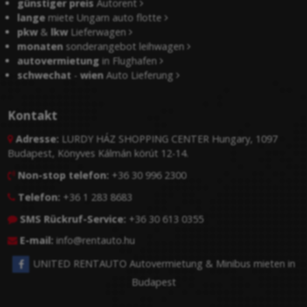
günstiger preis
Autorent
lange
miete Ungarn auto flotte
pkw
&
lkw
Lieferwagen
monaten
sonderangebot leihwagen
autovermietung
in Flughafen
schwechat
-
wien
Auto Lieferung
Kontakt
Adresse:
LURDY HÁZ SHOPPING CENTER Hungary, 1097

Budapest, Könyves Kálmán körút 12-14.
Non-stop telefon:
+36 30 996 2300

Telefon:
+36 1 283 8683

SMS Rückruf-Service:
+36 30 613 0355

E-mail:
info@rentauto.hu

UNITED RENTAUTO Autovermietung & Minibus mieten in
Budapest