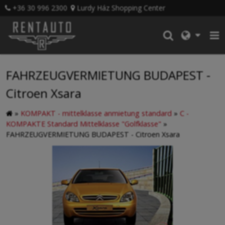
+36 30 996 2300
Lurdy Ház Shopping Center
FAHRZEUGVERMIETUNG BUDAPEST -
Citroen Xsara
»
KOMPAKT - mittelklasse anmietung standard
»
C -
KOMPAKTE Standard Mittelklasse "Golfklasse"
»
FAHRZEUGVERMIETUNG BUDAPEST - Citroen Xsara