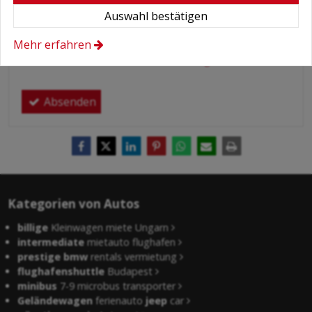
Bedingungen
*
Auswahl bestätigen
Hiermit autorisiere ich die Behandlung
meiner persönlichen Daten.
Mehr erfahren
Hier finden Sie:
Datenschutzerklärung
.
Absenden
Kategorien von Autos
billige
Kleinwagen miete Ungarn
intermediate
mietauto flughafen
prestige bmw
rentals vermietung
flughafenshuttle
Budapest
minibus
7-9 microbus transporter
Geländewagen
ferienauto
jeep
car