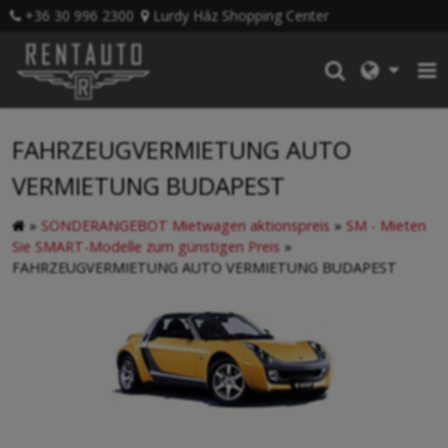
+36 30 996 2300
Lurdy Ház Shopping Center
FAHRZEUGVERMIETUNG AUTO
VERMIETUNG BUDAPEST
»
SONDERANGEBOT Mietwagen aktionspreis
»
SM - Mieten
Sie SMART-Modelle zum günstigen Preis
»
FAHRZEUGVERMIETUNG AUTO VERMIETUNG BUDAPEST