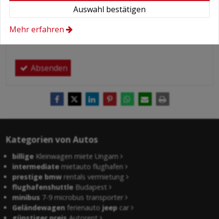
Auswahl bestätigen
Hiermit autorisiere ich die Behandlung
meiner persönlichen Daten.
Mehr erfahren
Hier finden Sie:
Datenschutzerklärung
.
Absenden
Kategorien von Autos
billige
Kleinwagen miete Ungarn
intermediate
mietauto flughafen
prestige bmw
rentals vermietung
flughafenshuttle
Budapest
minibus
7-9 microbus transporter
Geländewagen
ferienauto
jeep
car
günstiger preis
Autorent