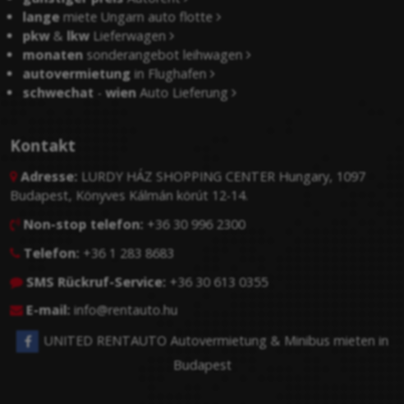
lange
miete Ungarn auto flotte
pkw
&
lkw
Lieferwagen
monaten
sonderangebot leihwagen
autovermietung
in Flughafen
schwechat
-
wien
Auto Lieferung
Kontakt
Adresse:
LURDY HÁZ SHOPPING CENTER Hungary, 1097

Budapest, Könyves Kálmán körút 12-14.
Non-stop telefon:
+36 30 996 2300

Telefon:
+36 1 283 8683

SMS Rückruf-Service:
+36 30 613 0355

E-mail:
info@rentauto.hu

UNITED RENTAUTO Autovermietung & Minibus mieten in
Budapest