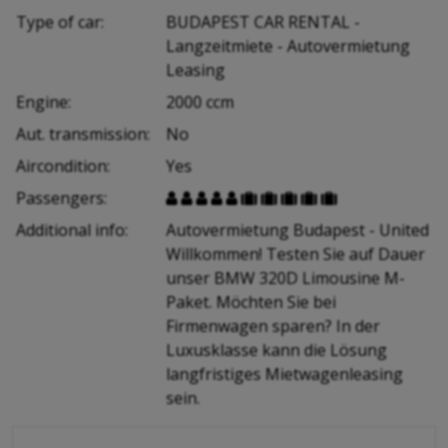
Type of car:
BUDAPEST CAR RENTAL -
Langzeitmiete - Autovermietung
Leasing
Engine:
2000 ccm
Aut. transmission:
No
Aircondition:
Yes
Passengers:










Additional info:
Autovermietung Budapest - United
Willkommen! Testen Sie auf Dauer
unser BMW 320D Limousine M-
Paket. Möchten Sie bei
Firmenwagen sparen? In der
Luxusklasse kann die Lösung
langfristiges Mietwagenleasing
sein.