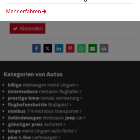
meiner persönlichen Daten.
Hier finden Sie:
Datenschutzerklärung
.
Mehr erfahren
Absenden
Kategorien von Autos
billige
Kleinwagen miete Ungarn
intermediate
mietauto flughafen
prestige bmw
rentals vermietung
flughafenshuttle
Budapest
minibus
7-9 microbus transporter
Geländewagen
ferienauto
jeep
car
günstiger preis
Autorent
lange
miete Ungarn auto flotte
pkw
&
lkw
Lieferwagen