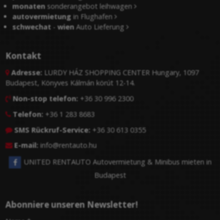
monaten
sonderangebot leihwagen
autovermietung
in Flughafen
schwechat
-
wien
Auto Lieferung
Kontakt
Adresse:
LURDY HÁZ SHOPPING CENTER Hungary, 1097

Budapest, Könyves Kálmán körút 12-14.
Non-stop telefon:
+36 30 996 2300

Telefon:
+36 1 283 8683

SMS Rückruf-Service:
+36 30 613 0355

E-mail:
info@rentauto.hu

UNITED RENTAUTO Autovermietung & Minibus mieten in
Budapest
Abonniere unseren Newsletter!