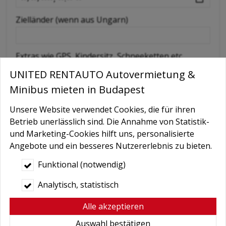
Zielländer (wenn aus Ungarn)
Extras wie GPS, Kindersitz, Schneeketten etc
UNITED RENTAUTO Autovermietung &
Minibus mieten in Budapest
Nachricht
Unsere Website verwendet Cookies, die für ihren
Betrieb unerlässlich sind. Die Annahme von Statistik-
und Marketing-Cookies hilft uns, personalisierte
Angebote und ein besseres Nutzererlebnis zu bieten.
Funktional (notwendig)
Analytisch, statistisch
Bedingungen
*
Alle akzeptieren
Hiermit autorisiere ich die Behandlung
Auswahl bestätigen