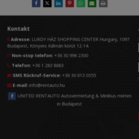
Kontakt
Adresse:
LURDY HÁZ SHOPPING CENTER Hungary, 1097

Budapest, Könyves Kálmán körút 12-14.
Non-stop telefon:
+36 30 996 2300

Telefon:
+36 1 283 8683

SMS Rückruf-Service:
+36 30 613 0355

E-mail:
info@rentauto.hu

UNITED RENTAUTO Autovermietung & Minibus mieten
in Budapest