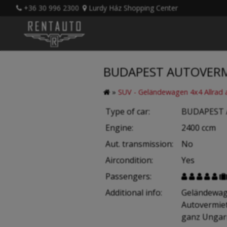
+36 30 996 2300
Lurdy Ház Shopping Center
BUDAPEST AUTOVERM
»
SUV - Geländewagen 4x4 Allrad 
Type of car:
BUDAPEST 
Engine:
2400 ccm
Aut. transmission:
No
Aircondition:
Yes
Passengers:





Additional info:
Geländewag
Autovermie
ganz Ungar