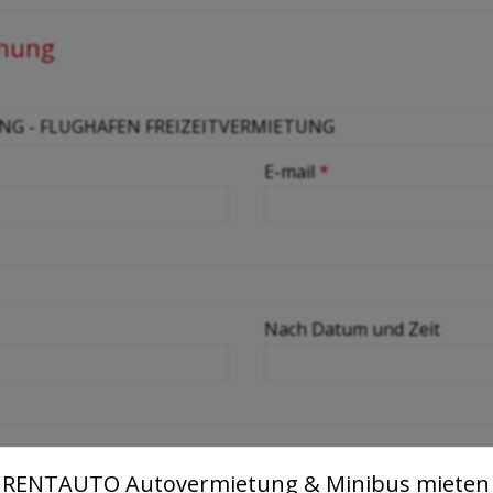
chung
E-mail
*
Nach Datum und Zeit
RENTAUTO Autovermietung & Minibus mieten 
chneeketten etc