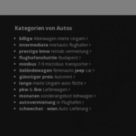
Kategorien von Autos
billige
Kleinwagen miete Ungarn
intermediate
mietauto flughafen
prestige bmw
rentals vermietung
flughafenshuttle
Budapest
minibus
7-9 microbus transporter
Geländewagen
ferienauto
jeep
car
günstiger preis
Autorent
lange
miete Ungarn auto flotte
pkw
&
lkw
Lieferwagen
monaten
sonderangebot leihwagen
autovermietung
in Flughafen
schwechat
-
wien
Auto Lieferung