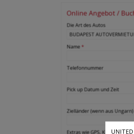
Online Angebot / Bu
-
Die Art des Autos
-
Name
*
-
Telefonnummer
-
Pick up Datum und Zeit
-
Zielländer (wenn aus Ungarn)
-
UNITED 
Extras wie GPS, Kindersitz, S