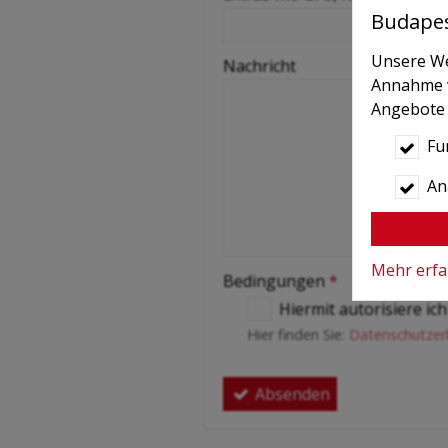
-
Budape
Unsere Web
Nachricht
Annahme vo
Angebote 
Fu
Ana
Mehr erf
Bedingungen
*
Hiermit autorisiere i
Hier finden Sie:
Datenschutzer
Absenden