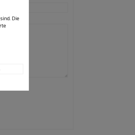
sind. Die
rte
n