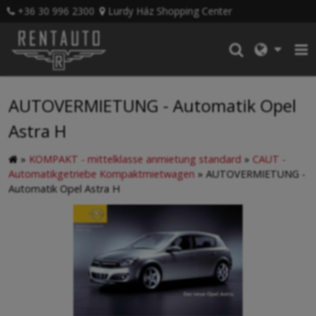
+36 30 996 2300
Lurdy Ház Shopping Center
AUTOVERMIETUNG - Automatik Opel
Astra H
»
KOMPAKT - mittelklasse anmietung standard
»
CAUT -
Automatikgetriebe Kompaktmietwagen
»
AUTOVERMIETUNG -
Automatik Opel Astra H