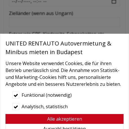
Zielländer (wenn aus Ungarn)
Extras wie GPS, Kindersitz, Schneeketten etc
UNITED RENTAUTO Autovermietung &
Minibus mieten in Budapest
Nachricht
Unsere Website verwendet Cookies, die für ihren
Betrieb unerlässlich sind. Die Annahme von Statistik-
und Marketing-Cookies hilft uns, personalisierte
Angebote und ein besseres Nutzererlebnis zu bieten.
Funktional (notwendig)
Analytisch, statistisch
Bedingungen
*
Alle akzeptieren
Hiermit autorisiere ich die Behandlung
Auswahl bestätigen