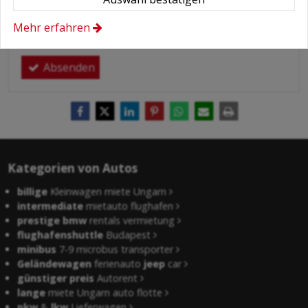
meiner persönlichen Daten.
Mehr erfahren
Hier finden Sie:
Datenschutzerklärung
.
Absenden
Kategorien von Autos
billige
Kleinwagen miete Ungarn
intermediate
mietauto flughafen
prestige bmw
rentals vermietung
flughafenshuttle
Budapest
minibus
7-9 microbus transporter
Geländewagen
ferienauto
jeep
car
günstiger preis
Autorent
lange
miete Ungarn auto flotte
pkw
&
lkw
Lieferwagen