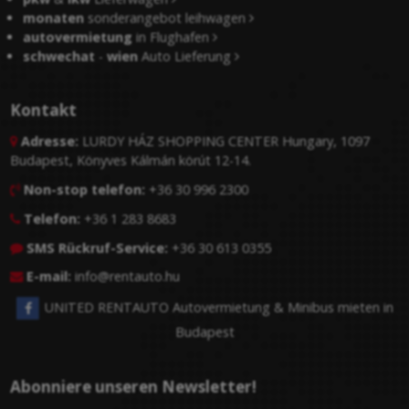
monaten
sonderangebot leihwagen
autovermietung
in Flughafen
schwechat
-
wien
Auto Lieferung
Kontakt
Adresse:
LURDY HÁZ SHOPPING CENTER Hungary, 1097

Budapest, Könyves Kálmán körút 12-14.
Non-stop telefon:
+36 30 996 2300

Telefon:
+36 1 283 8683

SMS Rückruf-Service:
+36 30 613 0355

E-mail:
info@rentauto.hu

UNITED RENTAUTO Autovermietung & Minibus mieten in
Budapest
Abonniere unseren Newsletter!